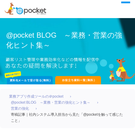
@pocket BLOG ～業務・営業の強
化ヒント集～
業務アプリ作成ツールの＠pocket
@pocket BLOG ～業務・営業の強化ヒント集～
営業の強化
寄稿記事｜社内システム導入担当から見た「@pocketを触って感じた
こと」