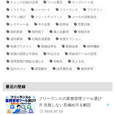
チェック記録の活用
ツール選定
テンプレート化
トライアル
ノーコード
フリーランス
プラグイン
プラン検討
メリットデメリット
メールの自動送信
レクチャー会
中小企業
効率化
営業日報
契約更新
契約終了
属人化解消
情報共有
成功事例
日報作成業務
有償オプション
有償プラグイン
業務効率化
業務改善
標準機能
現場の課題を可視化
申込方法
登録済データの流用
管理業務の無駄を減らす
自動化
見える化
設計のコツ
課題解決
請求書作成
進捗管理
最近の登録
フリーランスの業務管理ツール選び
方 失敗しない見極め方を解説
2026.07.22