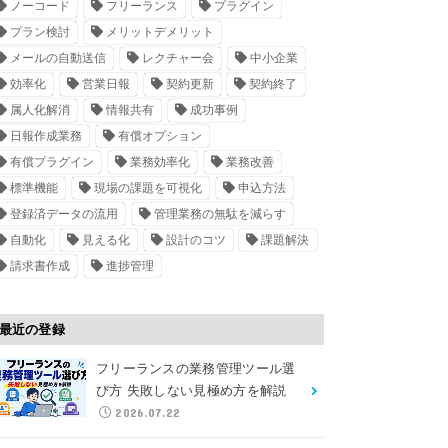
ノーコード
フリーランス
プラグイン
プラン検討
メリットデメリット
メールの自動送信
レクチャー会
中小企業
効率化
営業日報
契約更新
契約終了
属人化解消
情報共有
成功事例
日報作成業務
有償オプション
有償プラグイン
業務効率化
業務改善
標準機能
現場の課題を可視化
申込方法
登録済データの流用
管理業務の無駄を減らす
自動化
見える化
設計のコツ
課題解決
請求書作成
進捗管理
最近の登録
フリーランスの業務管理ツール選
び方 失敗しない見極め方を解説
2026.07.22