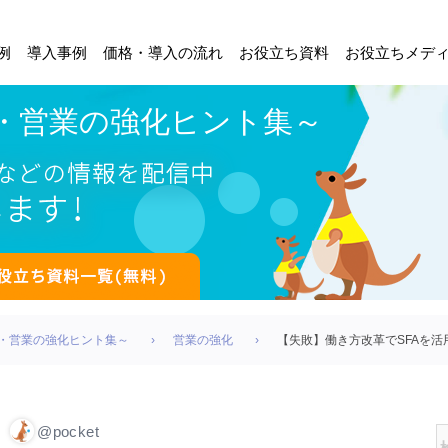
例
導入事例
価格・導入の流れ
お役立ち資料
お役立ちメデ
～業務・営業の強化ヒント集～
～業務・営業の強化ヒント集～
営業の強化
【失敗】働き方改革でSFAを
@pocket