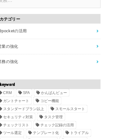
カテゴリー
@pocketの活用
営業の強化
業務の強化
keyword
CRM
SFA
かんばんビュー
ガントチャート
コピー機能
スタンダードプラン以上
スモールスタート
セキュリティ対策
タスク管理
チェックリスト
チェック記録の活用
ツール選定
テンプレート化
トライアル