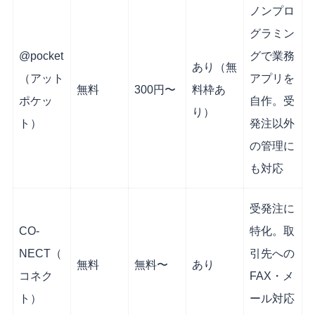
ノンプロ
グラミン
@pocket
グで業務
あり（無
（アット
アプリを
無料
300円〜
料枠あ
ポケッ
自作。受
り）
ト）
発注以外
の管理に
も対応
受発注に
CO-
特化。取
NECT（
引先への
無料
無料〜
あり
コネク
FAX・メ
ト）
ール対応