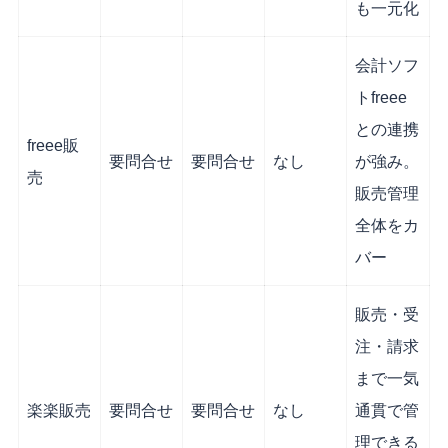
も一元化
会計ソフ
トfreee
との連携
freee販
要問合せ
要問合せ
なし
が強み。
売
販売管理
全体をカ
バー
販売・受
注・請求
まで一気
楽楽販売
要問合せ
要問合せ
なし
通貫で管
理できる