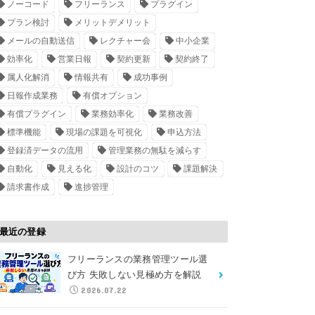
ノーコード
フリーランス
プラグイン
プラン検討
メリットデメリット
メールの自動送信
レクチャー会
中小企業
効率化
営業日報
契約更新
契約終了
属人化解消
情報共有
成功事例
日報作成業務
有償オプション
有償プラグイン
業務効率化
業務改善
標準機能
現場の課題を可視化
申込方法
登録済データの流用
管理業務の無駄を減らす
自動化
見える化
設計のコツ
課題解決
請求書作成
進捗管理
最近の登録
フリーランスの業務管理ツール選
び方 失敗しない見極め方を解説
2026.07.22