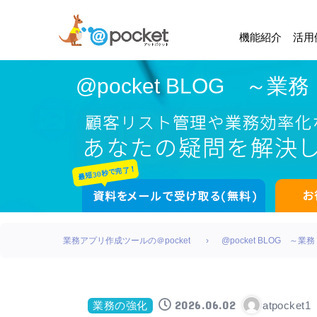
機能紹介
活用
@pocket BLOG 
業務アプリ作成ツールの＠pocket
@pocket BLOG 
2026.06.02
atpocket1
業務の強化