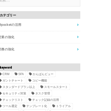
カテゴリー
@pocketの活用
営業の強化
業務の強化
keyword
CRM
SFA
かんばんビュー
ガントチャート
コピー機能
スタンダードプラン以上
スモールスタート
セキュリティ対策
タスク管理
チェックリスト
チェック記録の活用
ツール選定
テンプレート化
トライアル