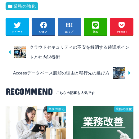
業務の強化
ツイート
シェア
はてブ
送る
Pocket
クラウドセキュリティの不安を解消する確認ポイン
トと社内説得術
Accessデータベース脱却の理由と移行先の選び方
RECOMMEND
業務の強化
業務の強化