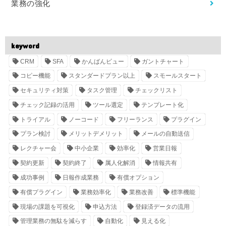
業務の強化
keyword
CRM
SFA
かんばんビュー
ガントチャート
コピー機能
スタンダードプラン以上
スモールスタート
セキュリティ対策
タスク管理
チェックリスト
チェック記録の活用
ツール選定
テンプレート化
トライアル
ノーコード
フリーランス
プラグイン
プラン検討
メリットデメリット
メールの自動送信
レクチャー会
中小企業
効率化
営業日報
契約更新
契約終了
属人化解消
情報共有
成功事例
日報作成業務
有償オプション
有償プラグイン
業務効率化
業務改善
標準機能
現場の課題を可視化
申込方法
登録済データの流用
管理業務の無駄を減らす
自動化
見える化