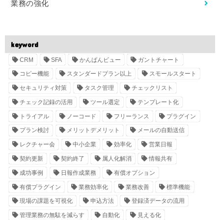
業務の強化
keyword
CRM
SFA
かんばんビュー
ガントチャート
コピー機能
スタンダードプラン以上
スモールスタート
セキュリティ対策
タスク管理
チェックリスト
チェック記録の活用
ツール選定
テンプレート化
トライアル
ノーコード
フリーランス
プラグイン
プラン検討
メリットデメリット
メールの自動送信
レクチャー会
中小企業
効率化
営業日報
契約更新
契約終了
属人化解消
情報共有
成功事例
日報作成業務
有償オプション
有償プラグイン
業務効率化
業務改善
標準機能
現場の課題を可視化
申込方法
登録済データの流用
管理業務の無駄を減らす
自動化
見える化