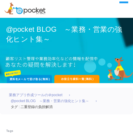
@pocket BLOG ～業務・営業の強
化ヒント集～
業務アプリ作成ツールの＠pocket
@pocket BLOG ～業務・営業の強化ヒント集～
タグ : 二重登録の負担解消