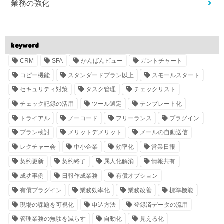
業務の強化
keyword
CRM
SFA
かんばんビュー
ガントチャート
コピー機能
スタンダードプラン以上
スモールスタート
セキュリティ対策
タスク管理
チェックリスト
チェック記録の活用
ツール選定
テンプレート化
トライアル
ノーコード
フリーランス
プラグイン
プラン検討
メリットデメリット
メールの自動送信
レクチャー会
中小企業
効率化
営業日報
契約更新
契約終了
属人化解消
情報共有
成功事例
日報作成業務
有償オプション
有償プラグイン
業務効率化
業務改善
標準機能
現場の課題を可視化
申込方法
登録済データの流用
管理業務の無駄を減らす
自動化
見える化