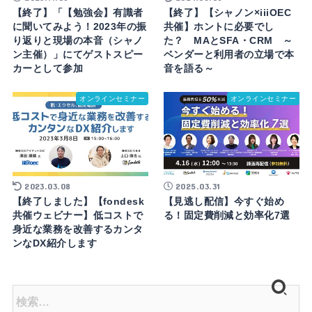
【終了】「【勉強会】有識者
【終了】【シャノン×iiiOEC
に聞いてみよう！2023年の振
共催】ホントに必要でし
り返りと現場の本音（シャノ
た？ MAとSFA・CRM ～
ン主催）」にてゲストスピー
ベンダーと利用者の立場で本
カーとして参加
音を語る～
オンラインセミナー
オンラインセミナー
2023.03.08
2025.03.31
【終了しました】【fondesk
【見逃し配信】今すぐ始め
共催ウェビナー】低コストで
る！固定費削減と効率化7選
身近な業務を改善するカンタ
ンなDX紹介します