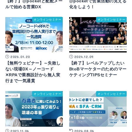
【終了】@pocketと配配メー
@pocketで営業活動の見える
ルで始める営業DX
化をしよう！
オンラインセミナー
オンラインセミナー
2026.01.20
2024.12.09
【無料ウェビナー】～失敗し
【終了】レベルアップしたい
ない現場DX～ノーコード
BtoBマーケターのためのマー
✕RPAで業務設計から無人実
ケティングTIPSセミナー
行まで一気通貫
オンラインセミナー
オンラインセミナー
2023.11.06
2024.08.06