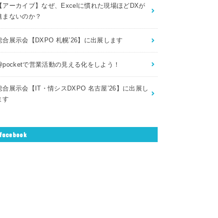
【アーカイブ】なぜ、Excelに慣れた現場ほどDXが
進まないのか？
総合展示会【DXPO 札幌’26】に出展します
@pocketで営業活動の見える化をしよう！
総合展示会【IT・情シスDXPO 名古屋’26】に出展し
ます
facebook