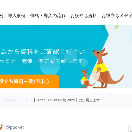
例
導入事例
価格・導入の流れ
お役立ち資料
お役立ちメデ
イベント
【Japan DX Week 秋 2025】に出展します
@pocket