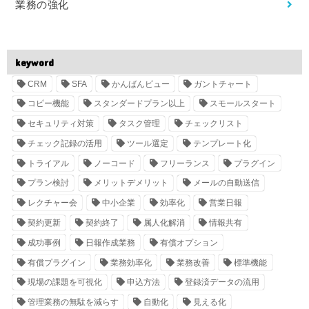
業務の強化
keyword
CRM
SFA
かんばんビュー
ガントチャート
コピー機能
スタンダードプラン以上
スモールスタート
セキュリティ対策
タスク管理
チェックリスト
チェック記録の活用
ツール選定
テンプレート化
トライアル
ノーコード
フリーランス
プラグイン
プラン検討
メリットデメリット
メールの自動送信
レクチャー会
中小企業
効率化
営業日報
契約更新
契約終了
属人化解消
情報共有
成功事例
日報作成業務
有償オプション
有償プラグイン
業務効率化
業務改善
標準機能
現場の課題を可視化
申込方法
登録済データの流用
管理業務の無駄を減らす
自動化
見える化