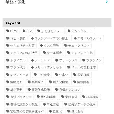
業務の強化
keyword
CRM
SFA
かんばんビュー
ガントチャート
コピー機能
スタンダードプラン以上
スモールスタート
セキュリティ対策
タスク管理
チェックリスト
チェック記録の活用
ツール選定
テンプレート化
トライアル
ノーコード
フリーランス
プラグイン
プラン検討
メリットデメリット
メールの自動送信
レクチャー会
中小企業
効率化
営業日報
契約更新
契約終了
属人化解消
情報共有
成功事例
日報作成業務
有償オプション
有償プラグイン
業務効率化
業務改善
標準機能
現場の課題を可視化
申込方法
登録済データの流用
管理業務の無駄を減らす
自動化
見える化