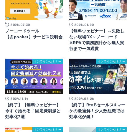
2026.07.30
2026.01.20
ノーコードツール
【無料ウェビナー】～失敗し
【@pocket】サービス説明会
ない現場DX～ノーコード
✕RPAで業務設計から無人実
行まで一気通貫
オンラインセミナー
オンラインセミナー
2024.11.14
2024.02.26
【終了】【無料ウェビナー】
【終了】BtoBセールス&マー
今すぐ始める！固定費削減と
ケの最適解！少人数組織では
効率化7選
効率化が鍵！
オンラインセミナー
オンラインセミナー