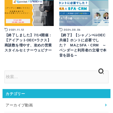
2021.11.12
2024.08.06
【終了しました】7/14開催：
【終了】【シャノン×iiiOEC
【アイアットOEC×ラクス】
共催】ホントに必要でし
商談数を増やす、攻めの営業
た？ MAとSFA・CRM ～
スタイルセミナーウェビナー
ベンダーと利用者の立場で本
音を語る～
カテゴリー
アーカイブ動画